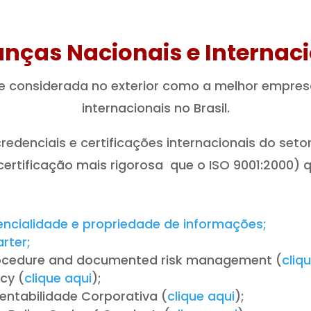
nças Nacionais e Internaci
a e considerada no exterior como a melhor empre
internacionais no Brasil.
edenciais e certificações internacionais do set
ertificação mais rigorosa que o ISO 9001:2000) q
dencialidade e propriedade de informações;
arter;
rocedure and documented risk management (
cliq
cy (
clique aqui
);
ntabilidade Corporativa (
clique aqui
);