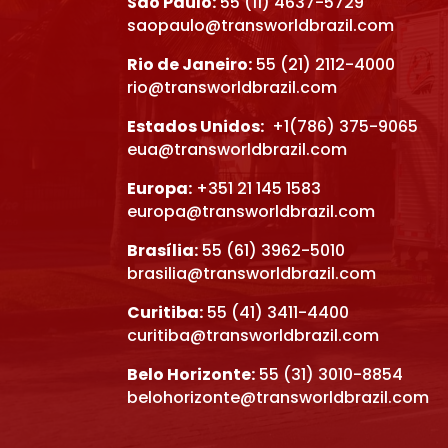
São Paulo:
55 (11) 4637-5729
saopaulo@transworldbrazil.com
Rio de Janeiro:
55 (21) 2112-4000
rio@transworldbrazil.com
Estados Unidos:
+1(786) 375-9065
eua@transworldbrazil.com
Europa:
+351 21 145 1583
europa@transworldbrazil.com
Brasília:
55 (61) 3962-5010
brasilia@transworldbrazil.com
Curitiba:
55 (41) 3411-4400
curitiba@transworldbrazil.com
Belo Horizonte:
55 (31) 3010-8854
belohorizonte@transworldbrazil.com